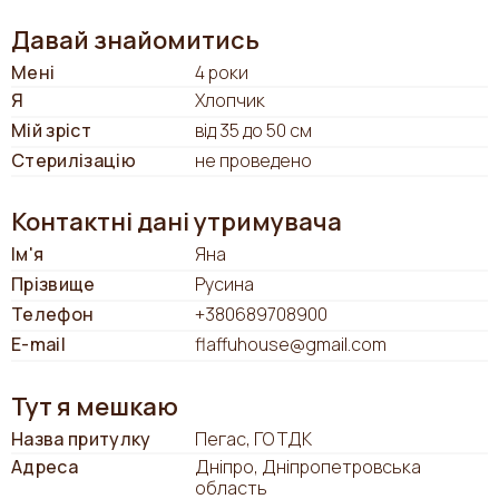
Давай знайомитись
Мені
4 роки
Я
Хлопчик
Мій зріст
від 35 до 50 см
Стерилізацію
не проведено
Контактні дані утримувача
Ім'я
Яна
Прізвище
Русина
Телефон
+380689708900
E-mail
flaffuhouse@gmail.com
Тут я мешкаю
Назва притулку
Пегас, ГО ТДК
Адреса
Дніпро, Дніпропетровська
область