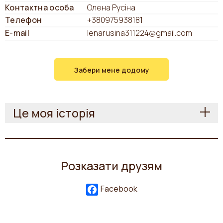
Контактна особа
Олена Русіна
Телефон
+380975938181
E-mail
lenarusina311224@gmail.com
Забери мене додому
Це моя історія
Розказати друзям
Facebook