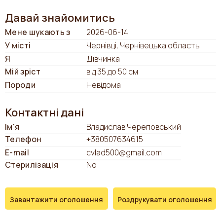
Давай знайомитись
Мене шукають з
2026-06-14
У місті
Чернівці, Чернівецька область
Я
Дівчинка
Мій зріст
від 35 до 50 см
Породи
Невідома
Контактні дані
Ім'я
Владислав Череповський
Телефон
+380507634615
E-mail
cvlad500@gmail.com
Стерилізація
No
Завантажити оголошення
Роздрукувати оголошення