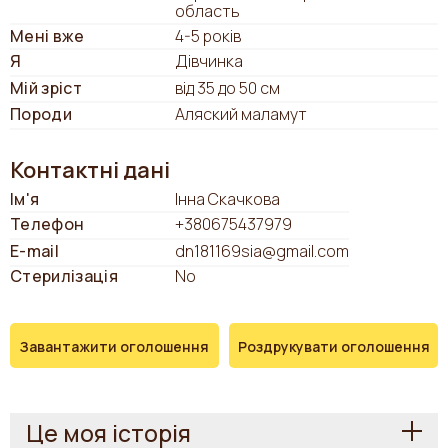
область
Мені вже
4-5 років
Я
Дівчинка
Мій зріст
від 35 до 50 см
Породи
Аляский маламут
Контактні дані
Ім'я
Інна Скачкова
Телефон
+380675437979
E-mail
dn181169sia@gmail.com
Стерилізація
No
Завантажити оголошення
Роздрукувати оголошення
Це моя історія