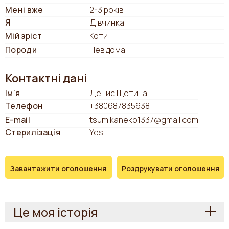
Мені вже
2-3 років
Я
Дівчинка
Мій зріст
Коти
Породи
Невідома
Контактні дані
Ім'я
Денис Щетина
Телефон
+380687835638
E-mail
tsumikaneko1337@gmail.com
Стерилізація
Yes
Завантажити оголошення
Роздрукувати оголошення
Це моя історія