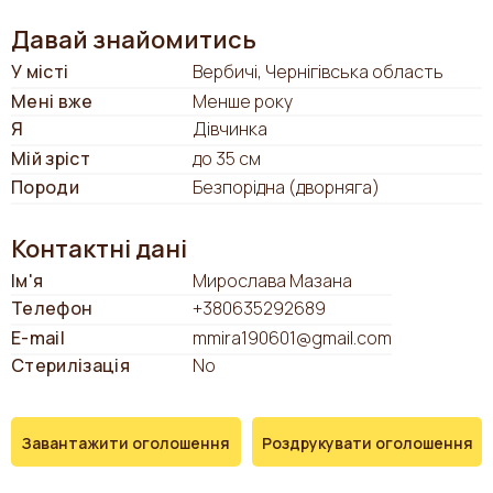
Давай знайомитись
У місті
Вербичі, Чернігівська область
Мені вже
Менше року
Я
Дівчинка
Мій зріст
до 35 см
Породи
Безпорідна (дворняга)
Контактні дані
Ім'я
Мирослава Мазана
Телефон
+380635292689
E-mail
mmira190601@gmail.com
Стерилізація
No
Завантажити оголошення
Роздрукувати оголошення