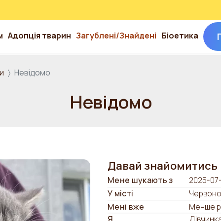
м
Адопція тварин
Загублені/Знайдені
Біоетика
и
Невідомо
Невідомо
Давай знайомитись
Мене шукають з
2025-07
У місті
Червоно
Мені вже
Менше р
Я
Дівчинк