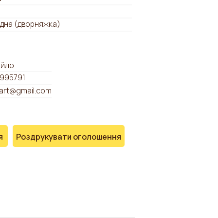
дна (дворняжка)
айло
995791
art@gmail.com
я
Роздрукувати оголошення