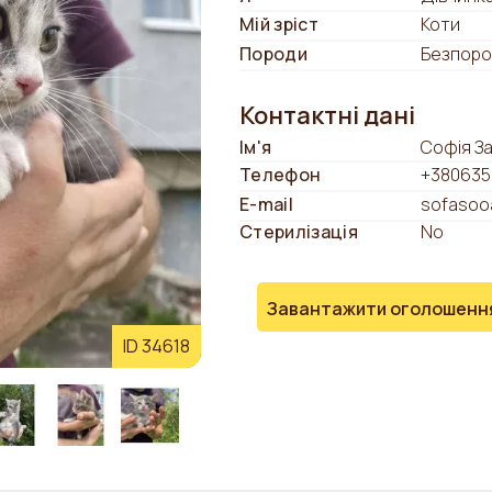
Мій зріст
Коти
Породи
Безпоро
Контактні дані
Ім'я
Софія З
Телефон
+380635
E-mail
sofasoo
Стерилізація
No
Завантажити оголошенн
ID 34618