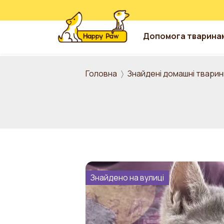
Допомога тварина
Перейти до основного вмісту
Головна
Знайдені домашні тварин
Знайдено на вулиці