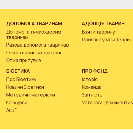
ДОПОМОГА ТВАРИНАМ
АДОПЦІЯ ТВАРИН
Допомога тяжкохворим
Взяти тварину
тваринам
Прилаштувати тварин
Разова допомога тваринам
Опіка тварин на відстані
Опіка притулків
БІОЕТИКА
ПРО ФОНД
Про Біоетику
Історія
Новини Біоетики
Команда
Методичні матеріали
Звітність
Конкурси
Установчі документи
Акції