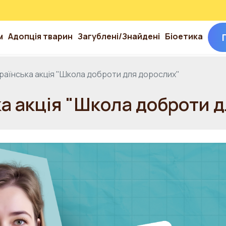
м
Адопція тварин
Загублені/Знайдені
Біоетика
раїнська акція "Школа доброти для дорослих"
а акція "Школа доброти 