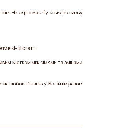
нів. На скріні має бути видно назву
ям в кінці статті.
ивим містком між сім’ями та змінами
 на любов і безпеку. Бо лише разом