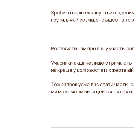
Зробити скрін екрану із викладеним
групи, в якій розміщено відео та тек
Розповісти нам про вашу участь, з
Учасники акції не лише отримають
на краще у долі хвостатих жертв вій
Тож запрошуємо вас стати частиною
ми можемо змінити цей світ на кращ