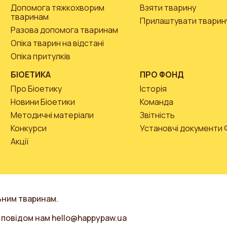
Допомога тяжкохворим
Взяти тварину
тваринам
Прилаштувати тварин
Разова допомога тваринам
Опіка тварин на відстані
Опіка притулків
БІОЕТИКА
ПРО ФОНД
Про Біоетику
Історія
Новини Біоетики
Команда
Методичні матеріали
Звітність
Конкурси
Установчі документи
Акції
ьним тваринам.
, повідом нам
hello@happypaw.ua