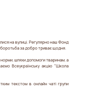
илися на вулиці. Регулярно наш Фонд
ша боротьба за добро триває щодня.
і норми, шляхи допомоги тваринам, а
аємо Всеукраїнську акцію "Школа
тким текстом в онлайн чаті групи