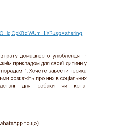
_RlO_lqiCpKBbIWUm_LX?usp=sharing
.
 втрату домашнього улюбленця" -
вжнім прикладом для своєї дитини у
 порадам: 1. Хочете завести песика
тьми розкажіть про них в соціальних
ідстані для собаки чи кота.
whatsApp
тощо).