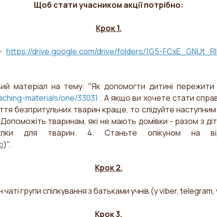
Щоб стати учасником акції потрібно:
Крок 1.
 -
https://drive.google.com/drive/folders/1G5-FCxE_GNUt
вий матеріал на тему: "Як допомогти дитині пережити
aching-materials/one/33031
. А якщо ви хочете стати спра
ття безпритульних тварин краще, то слідуйте наступним
2. Допоможіть тваринам, які не мають домівки - разом з ді
тулки для тварин. 4. Станьте опікуном на в
p
)".
Крок 2.
 чаті групи спілкування з батьками учнів (у viber, telegram,
Крок 3.