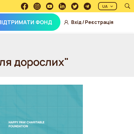
UA
ПІДТРИМАТИ ФОНД
Вхід
/
Реєстрація
для дорослих"