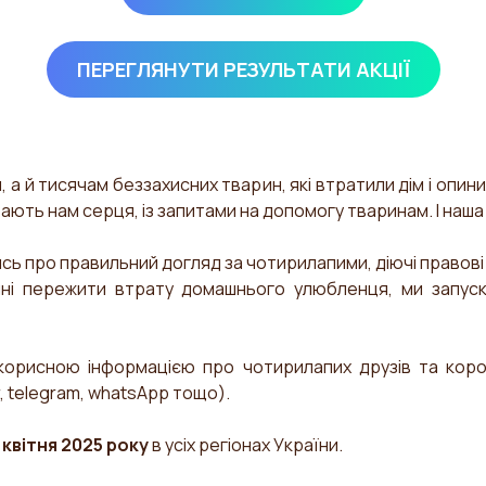
ПЕРЕГЛЯНУТИ РЕЗУЛЬТАТИ АКЦІЇ
 а й тисячам беззахисних тварин, які втратили дім і опин
вають нам серця, із запитами на допомогу тваринам. І на
сь про правильний догляд за чотирилапими, діючі правов
ині пережити втрату домашнього улюбленця, ми запуск
корисною інформацією про чотирилапих друзів та коро
, telegram,
whatsApp
тощо).
 квітня 2025 року
в усіх регіонах України.