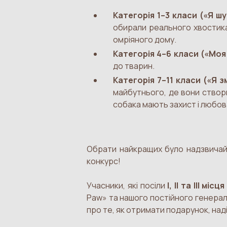
Категорія 1–3 класи («Я ш
обирали реального хвостика,
омріяного дому.
Категорія 4–6 класи («Мо
до тварин.
Категорія 7–11 класи («Я з
майбутнього, де вони створю
собака мають захист і любов
Обрати найкращих було надзвичайн
конкурс!
Учасники, які посіли
І, ІІ та ІІІ місц
Paw» та нашого постійного генера
про те, як отримати подарунок, над