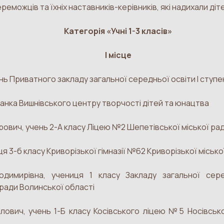
еможців та їхніх наставників-керівників, які надихали діт
Категорія «Учні 1-3 класів»
І місце
ь Приватного закладу загальної середньої освіти І ступе
анка Вишнівського центру творчості дітей та юнацтва
вич, учень 2-А класу Ліцею №2 Шепетівської міської ра
я 3-б класу Криворізької гімназії №62 Криворізької місько
димирівна, учениця 1 класу Закладу загальної сере
 ради Волинської області
ович, учень 1-Б класу Косівського ліцею №5 Носівсько