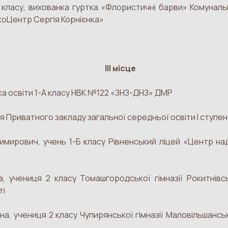
 класу, вихованка гуртка «Флористичні барви» Комуналь
коЦентр Сергія Корнієнка»
ІІІ місце
ка освіти 1-А класу НВК №122 «ЗНЗ-ДНЗ» ДМР
 Приватного закладу загальної середньої освіти І ступен
ирович, учень 1-Б класу Рівненський ліцей «Центр наді
а, учениця 2 класу Томашгородської гімназії Рокитнів
ті
а, учениця 2 класу Чупирянської гімназії Маловільшанськ