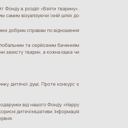
т Фонду в розділ «Взяти тварину»,
м самим візуалізуючи їхній шлях до
чені добрим справам по відношення
 глобальним та серйозним баченням
и захисту тварин, а кожна кішка чи
нку дитячої душі. Проте конкурс є
подарунки від нашого Фонду «Happy
корисні дитячі ініціативи. Інформація
ервня.