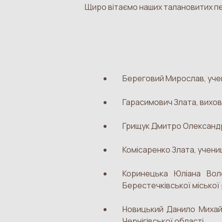
Щиро вітаємо наших талановитих пер
Береговий Мирослав, учен
Гарасимович Злата, вихов
Грищук Дмитро Олександро
Комісаренко Злата, учениц
Коринецька Юліана Воло
Берестечківської міської
Новицький Данило Михайл
Чернігівської області