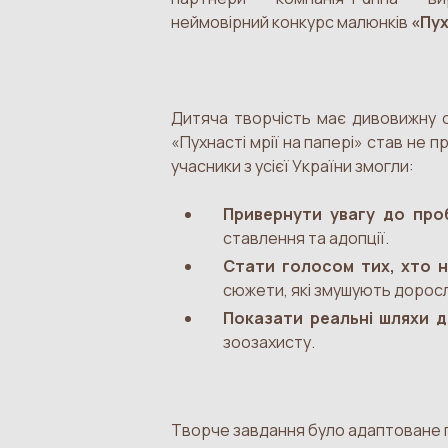
неймовірний конкурс малюнків
«Пух
Дитяча творчість має дивовижну с
«Пухнасті мрії на папері» став не 
учасники з усієї України змогли:
Привернути увагу до про
ставлення та адопції.
Стати голосом тих, хто н
сюжети, які змушують дорос
Показати реальні шляхи 
зоозахисту.
Творче завдання було адаптоване пі