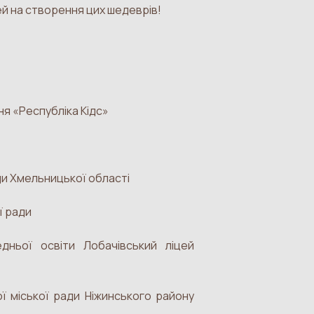
ей на створення цих шедеврів!
ня «Республіка Кідс»
ди Хмельницької області
ї ради
дньої освіти Лобачівський ліцей
ї міської ради Ніжинського району