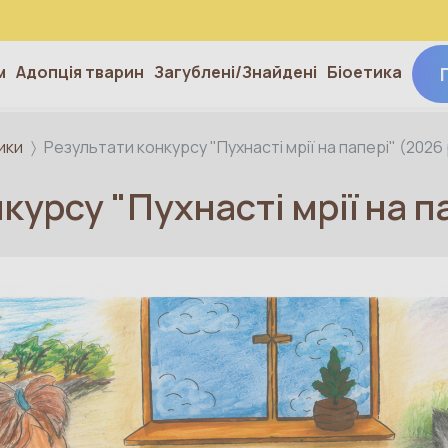
м
Адопція тварин
Загублені/Знайдені
Біоетика
ики
Результати конкурсу "Пухнасті мрії на папері" (2026 
курсу "Пухнасті мрії на па