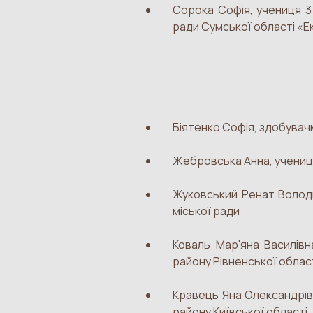
Сорока Софія, учениця 3
ради Сумської області «Е
Біятенко Софія, здобувач
Жебровська Анна, учениця
Жуковський Ренат Володим
міської ради
Коваль Мар'яна Василівн
району Рівненської облас
Кравець Яна Олександрівн
району Київської області