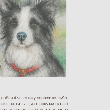
собачці чи котику справжню сім'ю.
ів і котиків. Цього року ми та наші
варин — наших дітей — та провели