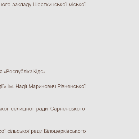
ного закладу Шосткинської міської
я «Республіка Кідс»
ї» ім. Надії Маринович Рівненської
ської селищної ради Сарненського
ої сільської ради Білоцерківського