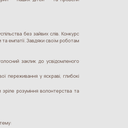
пільства без зайвих слів. Конкурс
и та емпатії. Завдяки своїм роботам
лосний заклик до усвідомленого
ої переживання у яскраві, глибокі
 зріле розуміння волонтерства та
 тему: