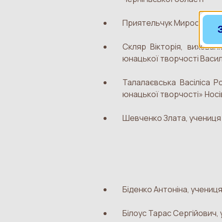
Приятельчук Мирослава, у
Скляр Вікторія, вихован
юнацької творчості Василь
Талалаєвська Васіліса Р
юнацької творчості» Носів
Шевченко Злата, учениця 3
Біденко Антоніна, учениця
Білоус Тарас Сергійович, 