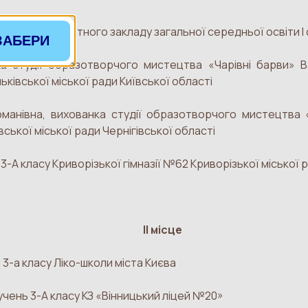
чениця Приватного закладу загальної середньої освіти І 
ЗАБЕРИ
ка студії образотворчого мистецтва «Чарівні барви» 
ківської міської ради Київської області
оманівна, вихованка студії образотворчого мистецтва
ської міської ради Чернігівської області
-А класу Криворізької гімназії №62 Криворізької міської 
ІІ місце
 3-а класу Ліко-школи міста Києва
учень 3-А класу КЗ «Вінницький ліцей №20»