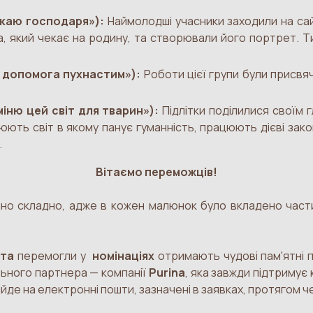
укаю господаря»):
Наймолодші учасники заходили на сай
 який чекає на родину, та створювали його портрет. Ти
я допомога пухнастим»):
Роботи цієї групи були присвя
міню цей світ для тварин»):
Підлітки поділилися своїм
ють світ в якому панує гуманність, працюють дієві закон
.
Вітаємо переможців!
о складно, адже в кожен малюнок було вкладено части
я та
перемогли у
номінаціях
отримають чудові пам'ятні 
льного партнера — компанії
Purina
, яка завжди підтримує 
ійде на електронні пошти, зазначені в заявках, протягом ч