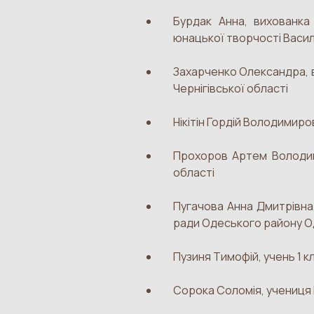
Бурдак Анна, вихованка
юнацької творчості Василь
Захарченко Олександра, 
Чернігівської області
Нікітін Гордій Володимиров
Прохоров Артем Володими
області
Пугачова Анна Дмитрівна
ради Одеського району О
Пузиня Тимофій, учень 1 к
Сорока Соломія, учениця 