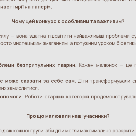
насті мрії на папері».
Чому цей конкурс є особливим та важливим?
илу — вона здатна підсвітити найважливіші проблеми сус
просто мистецьким змаганням, а потужним уроком біоетик
блеми безпритульних тварин.
Кожен малюнок — це го
е може сказати за себе сам.
Діти трансформували св
лих замислитися.
допомоги.
Роботи старших категорій продемонстрували
Про що малювали наші учасники?
д вік кожної групи, аби діти могли максимально розкрити