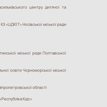
асильківського центру дитячої та
КЗ «ЦДЮТ» Носівської міської ради
тинської міської ради Полтавської
ьної освіти Чорноморської міської
Дніпропетровської області
«Республіка Кідс»