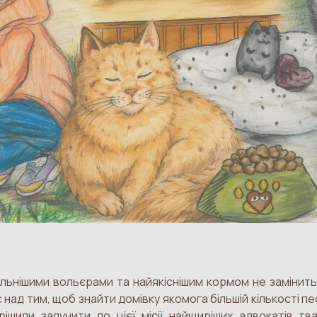
ьнішими вольєрами та найякіснішим кормом не замінить 
д тим, щоб знайти домівку якомога більшій кількості песик
рішили залучити до цієї місії найщиріших адвокатів т