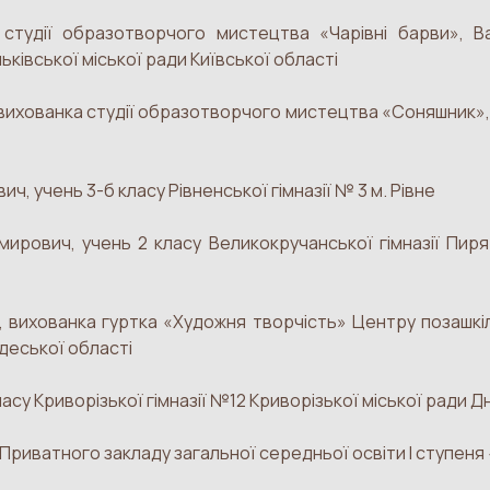
 студії образотворчого мистецтва «Чарівні барви», В
ківської міської ради Київської області
вихованка студії образотворчого мистецтва «Соняшник», 
ич, учень 3-б класу Рівненської гімназії № 3 м. Рівне
рович, учень 2 класу Великокручанської гімназії Пиря
, вихованка гуртка «Художня творчість» Центру позашкіл
деської області
ласу Криворізької гімназії №12 Криворізької міської ради 
Приватного закладу загальної середньої освіти І ступеня 