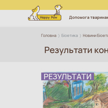
Допомога тварина
Перейти до основного вмісту
Головна
Біоетика
Новини Біоет
Результати кон
РЕЗУЛЬТАТИ