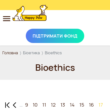
ПІДТРИМАТИ ФОНД
Перейти до основного вмісту
Головна
Біоетика
Bioethics
Bioethics
Перша сторінка
Попередня сторінка
…
9
10
11
12
13
14
15
16
17