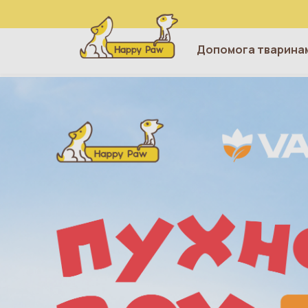
Допомога тварина
Перейти до основного вмісту