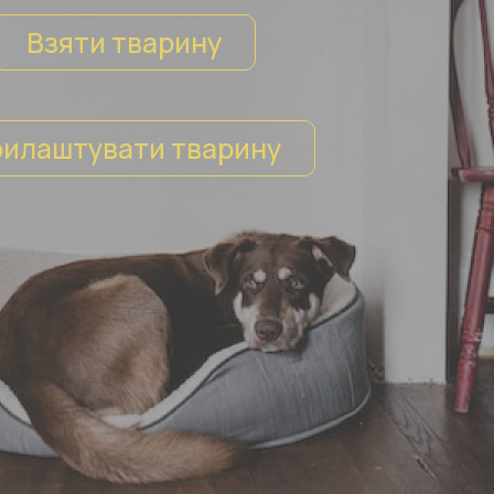
Взяти тварину
илаштувати тварину