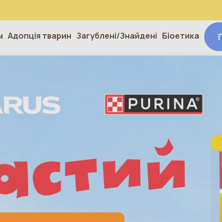
м
Адопція тварин
Загублені/Знайдені
Біоетика