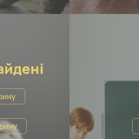
айдені
рину
рину