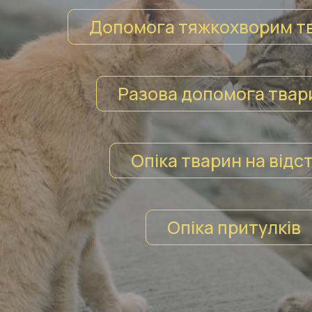
Допомога тяжкохворим т
Разова допомога твар
Опіка тварин на відст
Опіка притулків