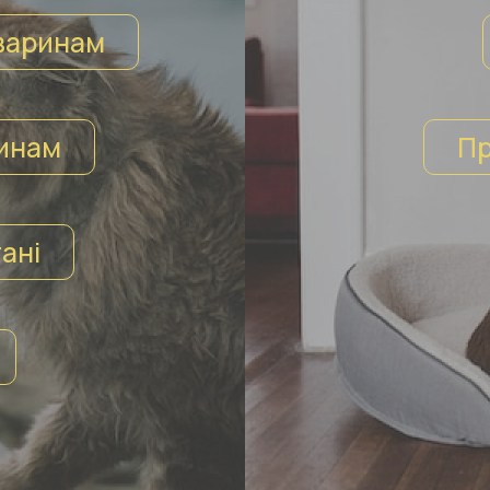
варинам
инам
Пр
ані