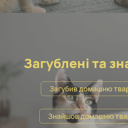
Загублені та зн
Загубив домашню тва
Знайшов домашню тва