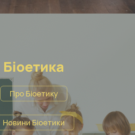
Біоетика
Про Біоетику
Новини Біоетики