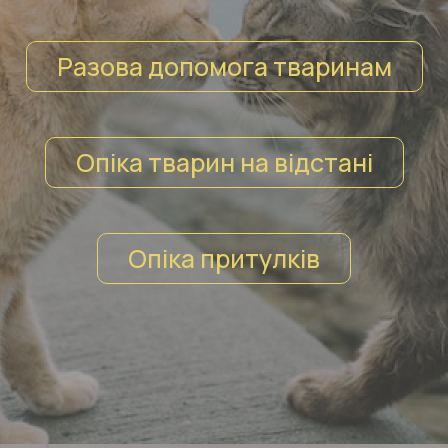
Разова допомога тваринам
Опіка тварин на відстані
Опіка притулків