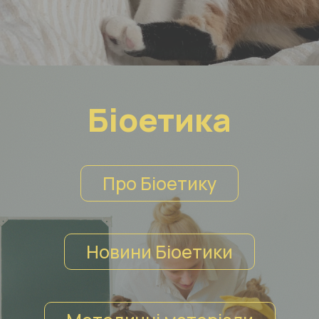
Біоетика
Про Біоетику
Новини Біоетики