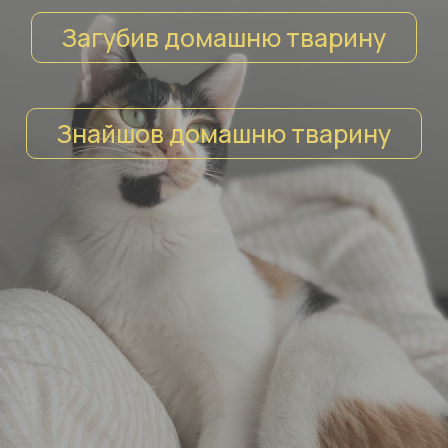
Загубив домашню тварину
ЗАБЕРИ
Знайшов домашню тварину