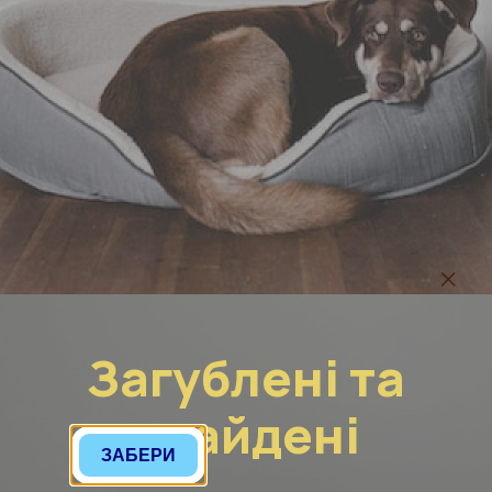
Загублені та
знайдені