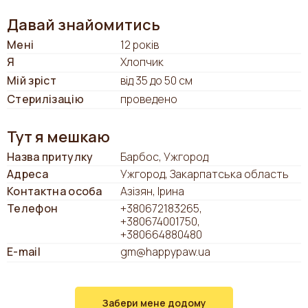
Давай знайомитись
Мені
12 років
Я
Хлопчик
Мій зріст
від 35 до 50 см
Стерилізацію
проведено
Тут я мешкаю
Назва притулку
Барбос, Ужгород
Адреса
Ужгород, Закарпатська область
Контактна особа
Азізян, Ірина
Телефон
+380672183265
+380674001750
+380664880480
E-mail
gm@happypaw.ua
Забери мене додому