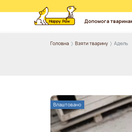
Допомога тварина
Перейти до основного вмісту
Головна
Взяти тварину
Адель
Влаштовано