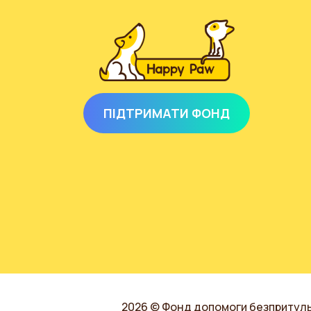
ПІДТРИМАТИ ФОНД
2026 © Фонд допомоги безпритул