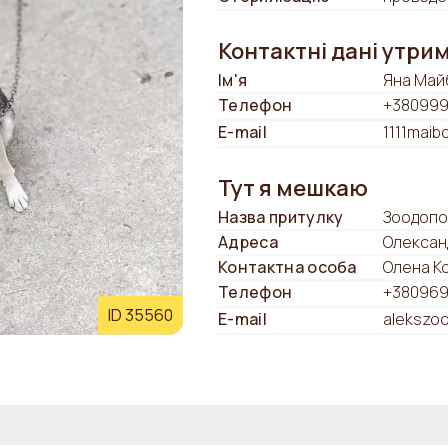
Контактні дані утри
Ім'я
Яна Май
Телефон
+380999
E-mail
1111maib
Тут я мешкаю
Назва притулку
Зоодопо
Адреса
Олексан
Контактна особа
Олена К
Телефон
+380969
ID 35560
E-mail
alekszo