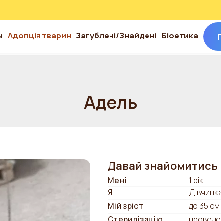
м
Адопція тварин
Загублені/Знайдені
Біоетика
Адель
Давай знайомитись
Мені
1 рік
Я
Дівчинк
Мій зріст
до 35 см
Стерилізацію
проведе