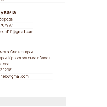
мувача
борода
787997
orda1111@gmail.com
мога, Олександрія
дрія, Кіровоградська область
отова
302981
ohelp@gmail.com