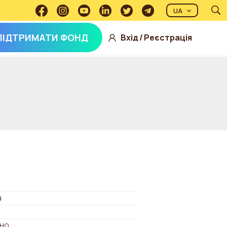
UA
ПІДТРИМАТИ ФОНД
Вхід
/
Реєстрація
а
но