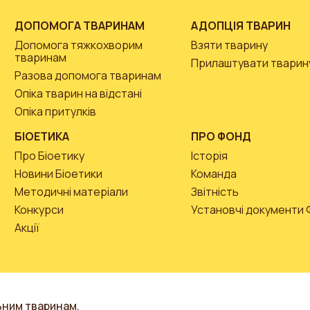
ДОПОМОГА ТВАРИНАМ
АДОПЦІЯ ТВАРИН
Допомога тяжкохворим
Взяти тварину
тваринам
Прилаштувати тварин
Разова допомога тваринам
Опіка тварин на відстані
Опіка притулків
БІОЕТИКА
ПРО ФОНД
Про Біоетику
Історія
Новини Біоетики
Команда
Методичні матеріали
Звітність
Конкурси
Установчі документи
Акції
ьним тваринам.