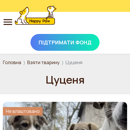
ПІДТРИМАТИ ФОНД
Перейти до основного вмісту
Головна
Взяти тварину
Цуценя
Цуценя
Не влаштовано