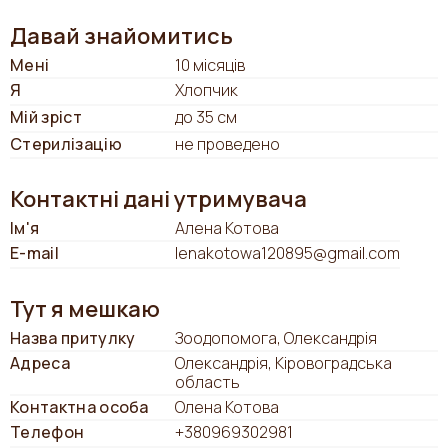
Давай знайомитись
Мені
10 місяців
Я
Хлопчик
Мій зріст
до 35 см
Стерилізацію
не проведено
Контактні дані утримувача
Ім'я
Алена Котова
E-mail
lenakotowa120895@gmail.com
Тут я мешкаю
Назва притулку
Зоодопомога, Олександрія
Адреса
Олександрія, Кіровоградська
область
Контактна особа
Олена Котова
Телефон
+380969302981