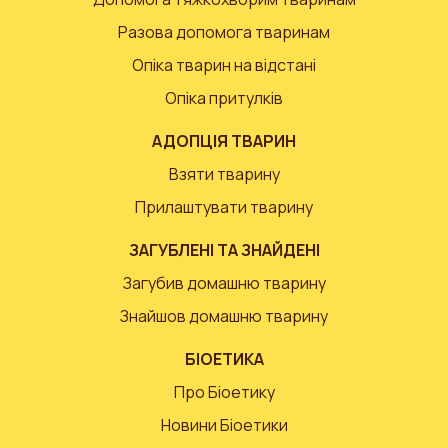
Разова допомога тваринам
Опіка тварин на відстані
Опіка притулків
АДОПЦІЯ ТВАРИН
Взяти тварину
Прилаштувати тварину
ЗАГУБЛЕНІ ТА ЗНАЙДЕНІ
Загубив домашню тварину
Знайшов домашню тварину
БІОЕТИКА
Про Біоетику
Новини Біоетики