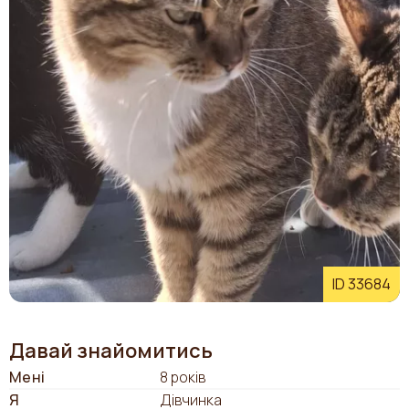
ID 33684
Давай знайомитись
Мені
8 років
Я
Дівчинка