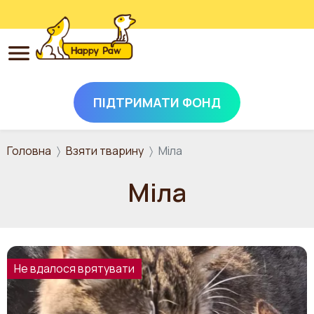
ПІДТРИМАТИ ФОНД
Перейти до основного вмісту
Головна
Взяти тварину
Міла
Міла
Не вдалося врятувати