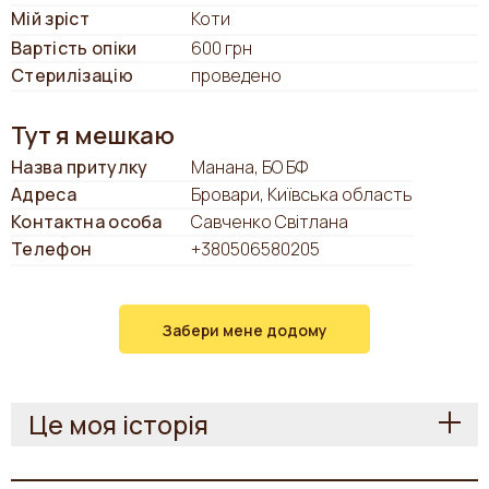
Мій зріст
Коти
Вартість опіки
600 грн
Стерилізацію
проведено
Тут я мешкаю
Назва притулку
Манана, БО БФ
Адреса
Бровари, Київська область
Контактна особа
Савченко Світлана
Телефон
+380506580205
Забери мене додому
Це моя історія