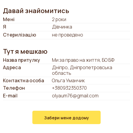
Давай знайомитись
Мені
2 роки
Я
Дівчинка
Стерилізацію
не проведено
Тут я мешкаю
Назва притулку
Ми за право на життя, БО БФ
Адреса
Дніпро, Дніпропетровська
область
Контактна особа
Ольга Уманчик
Телефон
+380932350370
E-mail
olyaum76@gmail.com
Забери мене додому