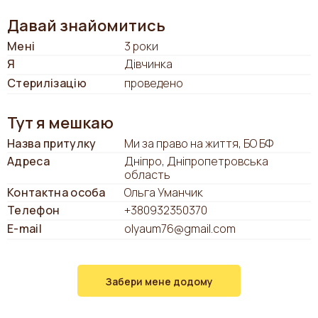
Давай знайомитись
Мені
3 роки
Я
Дівчинка
Стерилізацію
проведено
Тут я мешкаю
Назва притулку
Ми за право на життя, БО БФ
Адреса
Дніпро, Дніпропетровська
область
Контактна особа
Ольга Уманчик
Телефон
+380932350370
E-mail
olyaum76@gmail.com
Забери мене додому