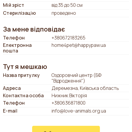
Мій зріст
від 35 до 50 см
Стерилізацію
проведено
За мене відповідає
Телефон
+380672183265
Електронна
home4pet@happypaw.ua
пошта
Тут я мешкаю
Назва притулку
Оздоровчий центр (БФ
"Відродження")
Адреса
Деремезна, Київська область
Контактна особа
Нижник Вікторія
Телефон
+380636871800
E-mail
info@love-animals.org.ua