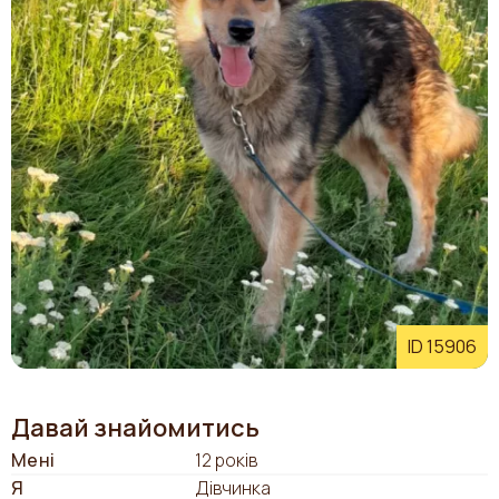
ID 15906
Давай знайомитись
Мені
12 років
Я
Дівчинка