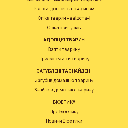
Разова допомога тваринам
Опіка тварин на відстані
Опіка притулків
АДОПЦІЯ ТВАРИН
Взяти тварину
Прилаштувати тварину
ЗАГУБЛЕНІ ТА ЗНАЙДЕНІ
Загубив домашню тварину
Знайшов домашню тварину
БІОЕТИКА
Про Біоетику
Новини Біоетики