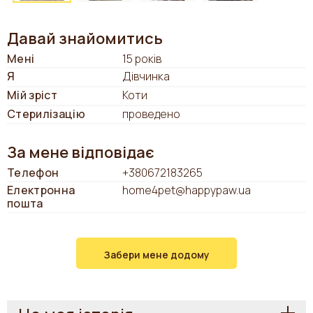
Давай знайомитись
Мені
15 років
Я
Дівчинка
Мій зріст
Коти
Стерилізацію
проведено
За мене відповідає
Телефон
+380672183265
Електронна
home4pet@happypaw.ua
пошта
Забери мене додому