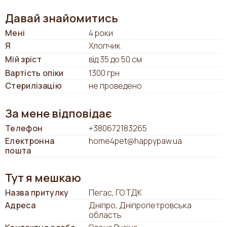
Давай знайомитись
Мені
4 роки
Я
Хлопчик
Мій зріст
від 35 до 50 см
Вартість опіки
1300 грн
Стерилізацію
не проведено
За мене відповідає
Телефон
+380672183265
Електронна
home4pet@happypaw.ua
пошта
Тут я мешкаю
Назва притулку
Пегас, ГО ТДК
Адреса
Дніпро, Дніпропетровська
область