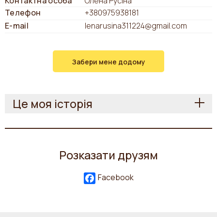
Контактна особа
Олена Русіна
Телефон
+380975938181
E-mail
lenarusina311224@gmail.com
Забери мене додому
Це моя історія
Розказати друзям
Facebook