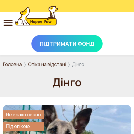
ПІДТРИМАТИ ФОНД
Перейти до основного вмісту
Головна
Опіка на відстані
Дінго
Дінго
Не влаштовано
Під опікою