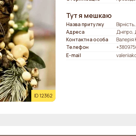
Тут я мешкаю
Назва притулку
Вірність
Адреса
Дніпро,
Контактна особа
Валерія
Телефон
+380975
E-mail
valeriia
ID 12362