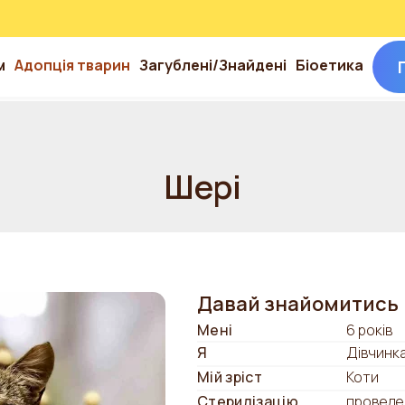
м
Адопція тварин
Загублені/Знайдені
Біоетика
Шері
Давай знайомитись
Мені
6 років
Я
Дівчинк
Мій зріст
Коти
Стерилізацію
проведе