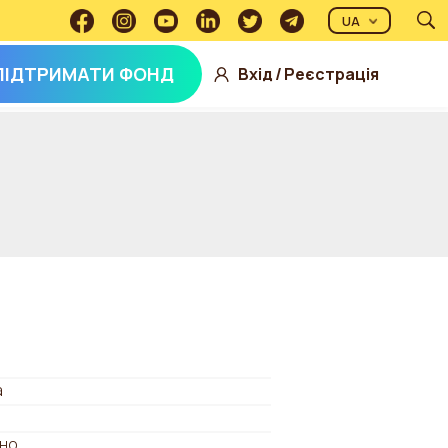
UA
ПІДТРИМАТИ ФОНД
Вхід
/
Реєстрація
а
но