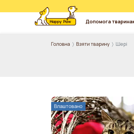
Допомога тварина
Перейти до основного вмісту
Головна
Взяти тварину
Шері
Влаштовано