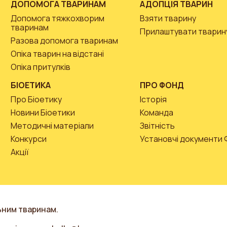
ДОПОМОГА ТВАРИНАМ
АДОПЦІЯ ТВАРИН
Допомога тяжкохворим
Взяти тварину
тваринам
Прилаштувати тварин
Разова допомога тваринам
Опіка тварин на відстані
Опіка притулків
БІОЕТИКА
ПРО ФОНД
Про Біоетику
Історія
Новини Біоетики
Команда
Методичні матеріали
Звітність
Конкурси
Установчі документи
Акції
ьним тваринам.