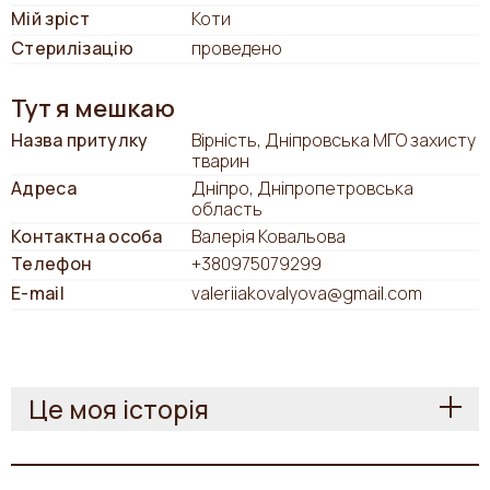
Мій зріст
Коти
Стерилізацію
проведено
Тут я мешкаю
Назва притулку
Вірність, Дніпровська МГО захисту
тварин
Адреса
Дніпро, Дніпропетровська
область
Контактна особа
Валерія Ковальова
Телефон
+380975079299
E-mail
valeriiakovalyova@gmail.com
Це моя історія