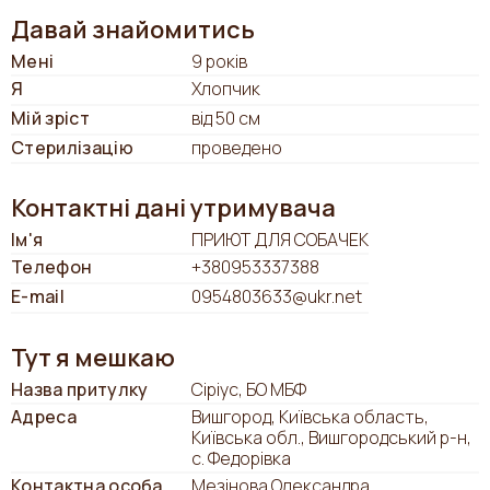
Давай знайомитись
Мені
9 років
Я
Хлопчик
Мій зріст
від 50 см
Стерилізацію
проведено
Контактні дані утримувача
Ім'я
ПРИЮТ ДЛЯ СОБАЧЕК
Телефон
+380953337388
E-mail
0954803633@ukr.net
Тут я мешкаю
Назва притулку
Сіріус, БО МБФ
Адреса
Вишгород, Київська область,
Київська обл., Вишгородський р-н,
с. Федорівка
Контактна особа
Мезінова Олександра