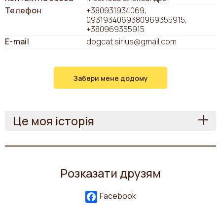
Телефон
+380931934069
0931934069380969355915
+380969355915
E-mail
dogcat.sirius@gmail.com
Забери мене додому
Це моя історія
Розказати друзям
Facebook