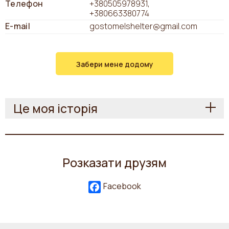
Телефон
+380505978931
+380663380774
E-mail
gostomelshelter@gmail.com
Забери мене додому
Це моя історія
Розказати друзям
Facebook