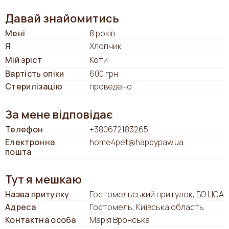
Давай знайомитись
Мені
8 років
Я
Хлопчик
Мій зріст
Коти
Вартість опіки
600 грн
Стерилізацію
проведено
За мене відповідає
Телефон
+380672183265
Електронна
home4pet@happypaw.ua
пошта
Тут я мешкаю
Назва притулку
Гостомельський притулок, БО ЦСА
Адреса
Гостомель, Київська область
Контактна особа
Марія Вронська