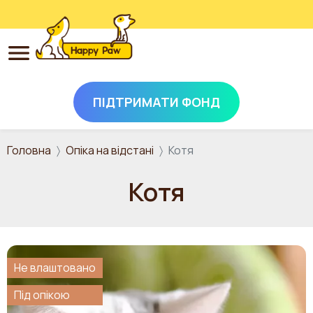
ПІДТРИМАТИ ФОНД
Перейти до основного вмісту
Головна
Опіка на відстані
Котя
Котя
Не влаштовано
Під опікою