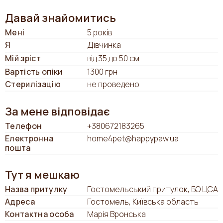
Давай знайомитись
Мені
5 років
Я
Дівчинка
Мій зріст
від 35 до 50 см
Вартість опіки
1300 грн
Стерилізацію
не проведено
За мене відповідає
Телефон
+380672183265
Електронна
home4pet@happypaw.ua
пошта
Тут я мешкаю
Назва притулку
Гостомельський притулок, БО ЦСА
Адреса
Гостомель, Київська область
Контактна особа
Марія Вронська