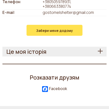
Телефон
+380505978931
+380663380774
E-mail
gostomelshelter@gmail.com
Забери мене додому
Це моя історія
Розказати друзям
Facebook