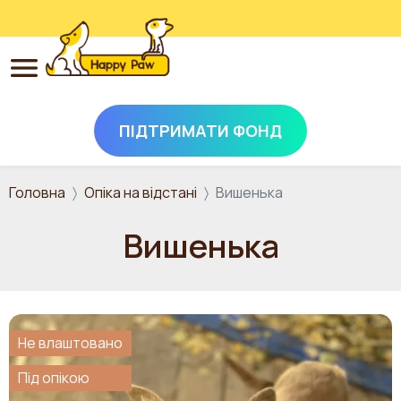
ПІДТРИМАТИ ФОНД
Перейти до основного вмісту
Головна
Опіка на відстані
Вишенька
Вишенька
Не влаштовано
Під опікою