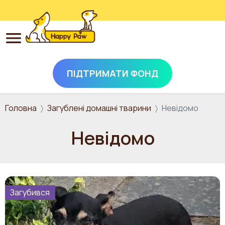
ПІДТРИМАТИ ФОНД
Перейти до основного вмісту
Головна
Загублені домашні тварини
Невідомо
Невідомо
Загубився