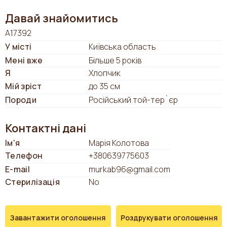
Давай знайомитись
А17392
У місті
Київська область
Мені вже
Більше 5 років
Я
Хлопчик
Мій зріст
до 35 см
Породи
Російський той-тер`єр
Контактні дані
Ім'я
Марія Колотова
Телефон
+380639775603
E-mail
murkab96@gmail.com
Стерилізація
No
Завантажити оголошення
Роздрукувати оголошення