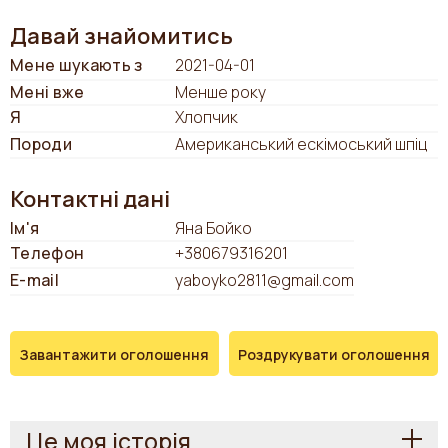
Давай знайомитись
Мене шукають з
2021-04-01
Мені вже
Менше року
Я
Хлопчик
Породи
Американський ескімоський шпіц
Контактні дані
Ім'я
Яна Бойко
Телефон
+380679316201
E-mail
yaboyko2811@gmail.com
Завантажити оголошення
Роздрукувати оголошення
Це моя історія