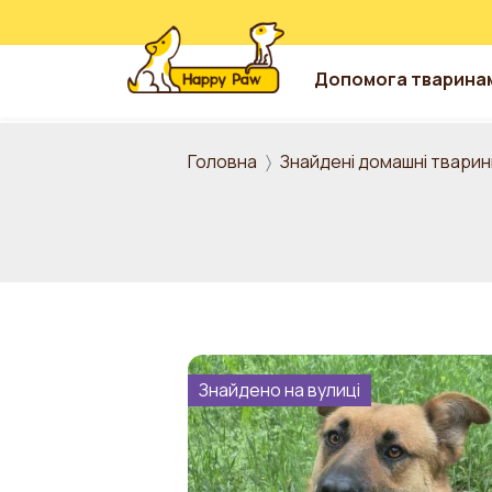
Допомога тварина
Перейти до основного вмісту
Головна
Знайдені домашні тварин
Знайдено на вулиці