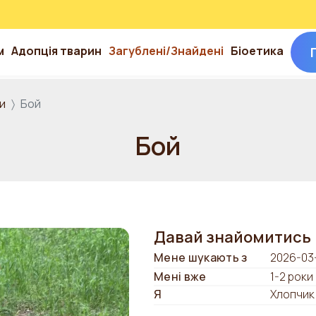
м
Адопція тварин
Загублені/Знайдені
Біоетика
и
Бой
Бой
Давай знайомитись
Мене шукають з
2026-03
Мені вже
1-2 роки
Я
Хлопчик