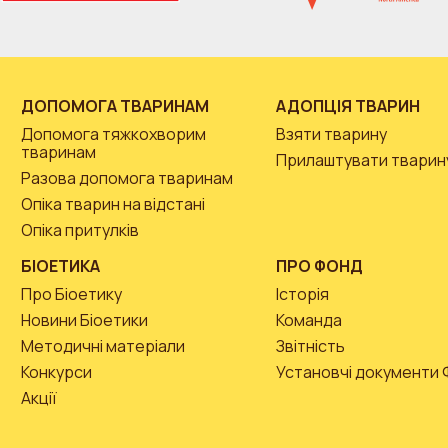
ДОПОМОГА ТВАРИНАМ
АДОПЦІЯ ТВАРИН
Допомога тяжкохворим
Взяти тварину
тваринам
Прилаштувати тварин
Разова допомога тваринам
Опіка тварин на відстані
Опіка притулків
БІОЕТИКА
ПРО ФОНД
Про Біоетику
Історія
Новини Біоетики
Команда
Методичні матеріали
Звітність
Конкурси
Установчі документи
Акції