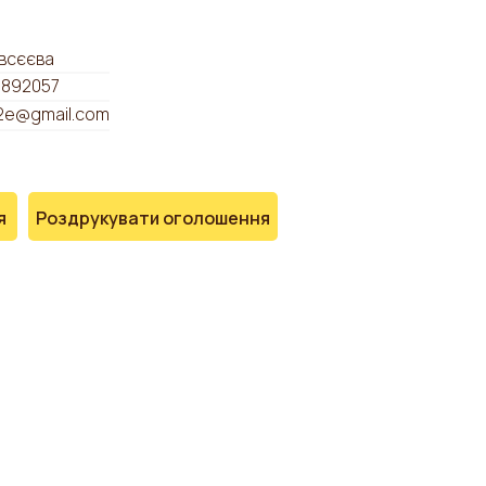
Євсєєва
892057
32e@gmail.com
я
Роздрукувати оголошення