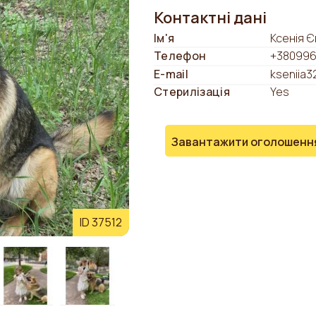
Контактні дані
Ім'я
Ксенія 
Телефон
+380996
E-mail
kseniia
Стерилізація
Yes
Завантажити оголошенн
ID 37512