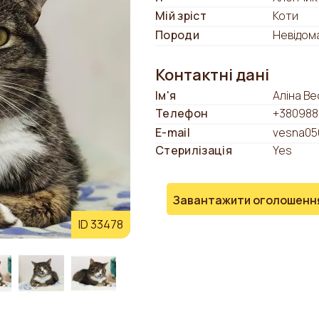
Мій зріст
Коти
Породи
Невідом
Контактні дані
Ім'я
Аліна Ве
Телефон
+380988
E-mail
vesna05
Стерилізація
Yes
Завантажити оголошенн
ID 33478