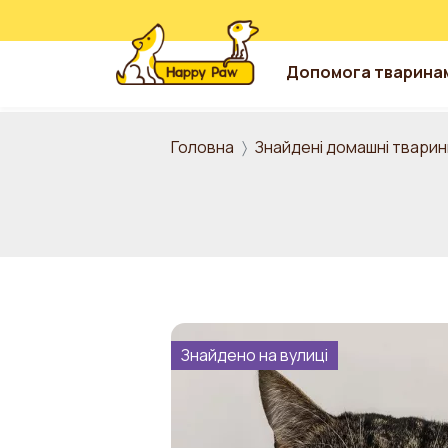
Допомога тварина
Перейти до основного вмісту
Головна
Знайдені домашні тварин
Знайдено на вулиці