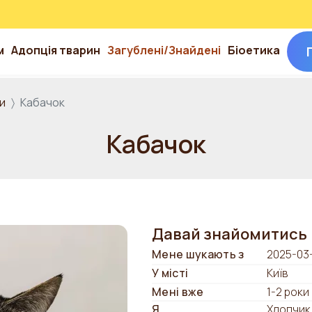
м
Адопція тварин
Загублені/Знайдені
Біоетика
и
Кабачок
Кабачок
Давай знайомитись
Мене шукають з
2025-03
У місті
Київ
Мені вже
1-2 роки
Я
Хлопчик