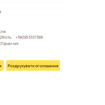
а
сна
281414
+380953337388
07@ukr.net
я
Роздрукувати оголошення