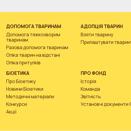
ДОПОМОГА ТВАРИНАМ
АДОПЦІЯ ТВАРИН
Допомога тяжкохворим
Взяти тварину
тваринам
Прилаштувати тварин
Разова допомога тваринам
Опіка тварин на відстані
Опіка притулків
БІОЕТИКА
ПРО ФОНД
Про Біоетику
Історія
Новини Біоетики
Команда
Методичні матеріали
Звітність
Конкурси
Установчі документи
Акції