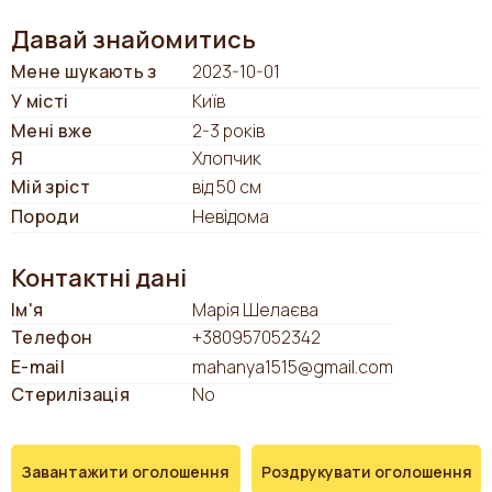
Давай знайомитись
Мене шукають з
2023-10-01
У місті
Київ
Мені вже
2-3 років
Я
Хлопчик
Мій зріст
від 50 см
Породи
Невідома
Контактні дані
Ім'я
Марія Шелаєва
Телефон
+380957052342
E-mail
mahanya1515@gmail.com
Стерилізація
No
Завантажити оголошення
Роздрукувати оголошення