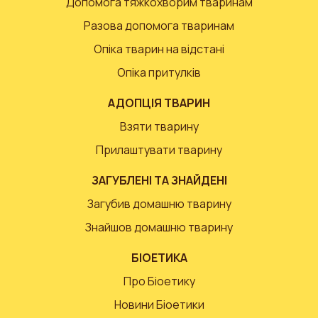
Допомога тяжкохворим тваринам
Разова допомога тваринам
Опіка тварин на відстані
Опіка притулків
АДОПЦІЯ ТВАРИН
Взяти тварину
Прилаштувати тварину
ЗАГУБЛЕНІ ТА ЗНАЙДЕНІ
Загубив домашню тварину
Знайшов домашню тварину
БІОЕТИКА
Про Біоетику
Новини Біоетики