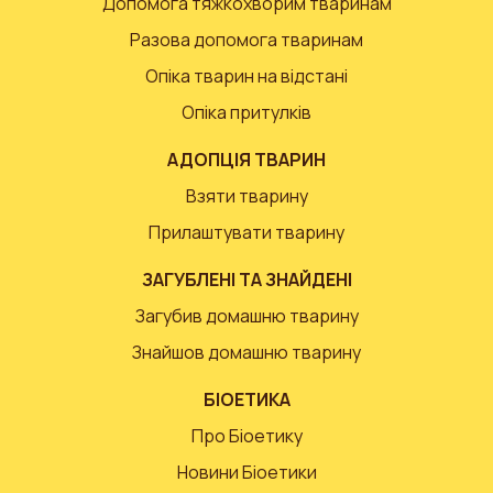
Допомога тяжкохворим тваринам
Разова допомога тваринам
Опіка тварин на відстані
Опіка притулків
АДОПЦІЯ ТВАРИН
Взяти тварину
Прилаштувати тварину
ЗАГУБЛЕНІ ТА ЗНАЙДЕНІ
Загубив домашню тварину
Знайшов домашню тварину
БІОЕТИКА
Про Біоетику
Новини Біоетики