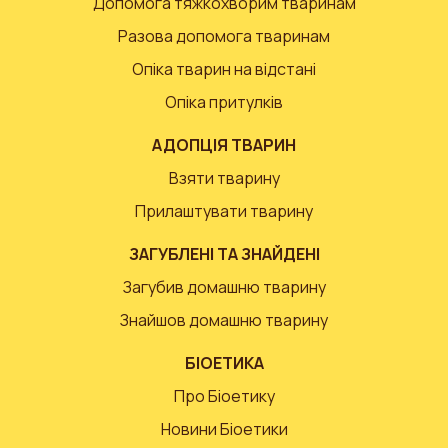
Допомога тяжкохворим тваринам
Разова допомога тваринам
Опіка тварин на відстані
Опіка притулків
АДОПЦІЯ ТВАРИН
Взяти тварину
Прилаштувати тварину
ЗАГУБЛЕНІ ТА ЗНАЙДЕНІ
Загубив домашню тварину
Знайшов домашню тварину
БІОЕТИКА
Про Біоетику
Новини Біоетики