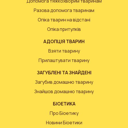
Допомога тяжкохворим тваринам
Разова допомога тваринам
Опіка тварин на відстані
Опіка притулків
АДОПЦІЯ ТВАРИН
Взяти тварину
Прилаштувати тварину
ЗАГУБЛЕНІ ТА ЗНАЙДЕНІ
Загубив домашню тварину
Знайшов домашню тварину
БІОЕТИКА
Про Біоетику
Новини Біоетики