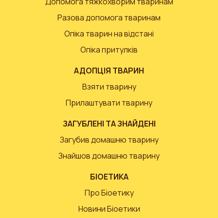
Допомога тяжкохворим тваринам
Разова допомога тваринам
Опіка тварин на відстані
Опіка притулків
АДОПЦІЯ ТВАРИН
Взяти тварину
Прилаштувати тварину
ЗАГУБЛЕНІ ТА ЗНАЙДЕНІ
Загубив домашню тварину
Знайшов домашню тварину
БІОЕТИКА
Про Біоетику
Новини Біоетики