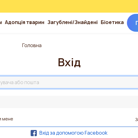
м
Адопція тварин
Загублені/Знайдені
Біоетика
Головна
Вхід
та
и мене
З
Вхід за допомогою Facebook