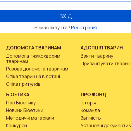
Немає акаунта?
Реєстрація
ДОПОМОГА ТВАРИНАМ
АДОПЦІЯ ТВАРИН
Допомога тяжкохворим
Взяти тварину
тваринам
Прилаштувати тварин
Разова допомога тваринам
Опіка тварин на відстані
Опіка притулків
БІОЕТИКА
ПРО ФОНД
Про Біоетику
Історія
Новини Біоетики
Команда
Методичні матеріали
Звітність
Конкурси
Установчі документи