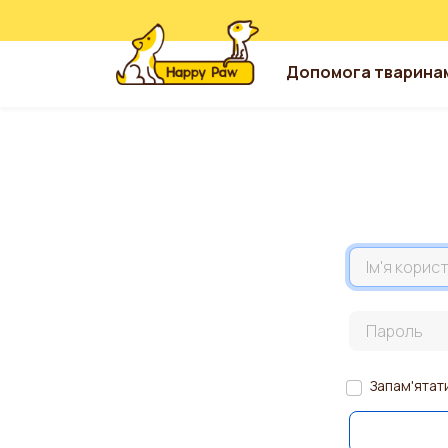
Допомога тварина
Перейти до основного вмісту
Назва акаун
Пароль
Запам'ятат