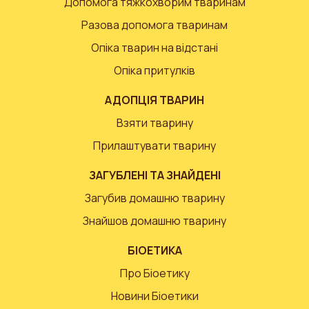
Допомога тяжкохворим тваринам
Разова допомога тваринам
Опіка тварин на відстані
Опіка притулків
АДОПЦІЯ ТВАРИН
Взяти тварину
Прилаштувати тварину
ЗАГУБЛЕНІ ТА ЗНАЙДЕНІ
Загубив домашню тварину
Знайшов домашню тварину
БІОЕТИКА
Про Біоетику
Новини Біоетики