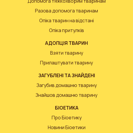
Допомога тяжкохворим тваринам
Разова допомога тваринам
Опіка тварин на відстані
Опіка притулків
АДОПЦІЯ ТВАРИН
Взяти тварину
Прилаштувати тварину
ЗАГУБЛЕНІ ТА ЗНАЙДЕНІ
Загубив домашню тварину
Знайшов домашню тварину
БІОЕТИКА
Про Біоетику
Новини Біоетики