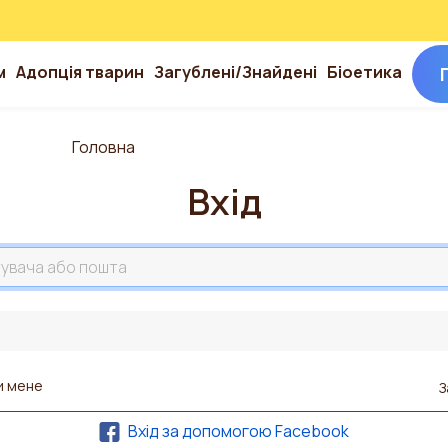
м
Адопція тварин
Загублені/Знайдені
Біоетика
Головна
Вхід
та
и мене
З
Вхід за допомогою Facebook