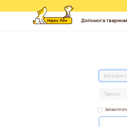
Допомога тварина
Перейти до основного вмісту
Назва акаун
Пароль
Запам'ятат