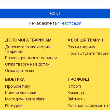
Немає акаунта?
Реєстрація
ДОПОМОГА ТВАРИНАМ
АДОПЦІЯ ТВАРИН
Допомога тяжкохворим
Взяти тварину
тваринам
Прилаштувати тварин
Разова допомога тваринам
Опіка тварин на відстані
Опіка притулків
БІОЕТИКА
ПРО ФОНД
Про Біоетику
Історія
Новини Біоетики
Команда
Методичні матеріали
Звітність
Конкурси
Установчі документи