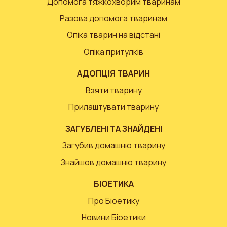
Допомога тяжкохворим тваринам
Разова допомога тваринам
Опіка тварин на відстані
Опіка притулків
АДОПЦІЯ ТВАРИН
Взяти тварину
Прилаштувати тварину
ЗАГУБЛЕНІ ТА ЗНАЙДЕНІ
Загубив домашню тварину
Знайшов домашню тварину
БІОЕТИКА
Про Біоетику
Новини Біоетики